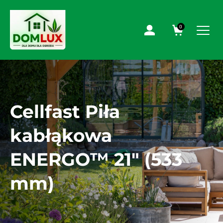
0
Cellfast Piła
kabłąkowa
ENERGO™ 21″ (533
mm)