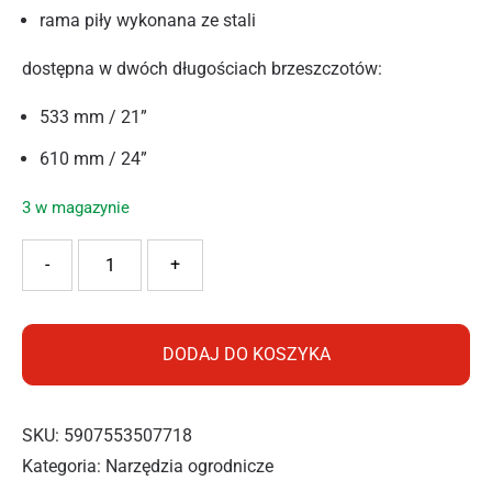
rama piły wykonana ze stali
dostępna w dwóch długościach brzeszczotów:
533 mm / 21”
610 mm / 24”
3 w magazynie
ilość Cellfast Piła kabłąkowa ENERGO™ 21″ (533 mm)
-
+
DODAJ DO KOSZYKA
SKU:
5907553507718
Kategoria:
Narzędzia ogrodnicze