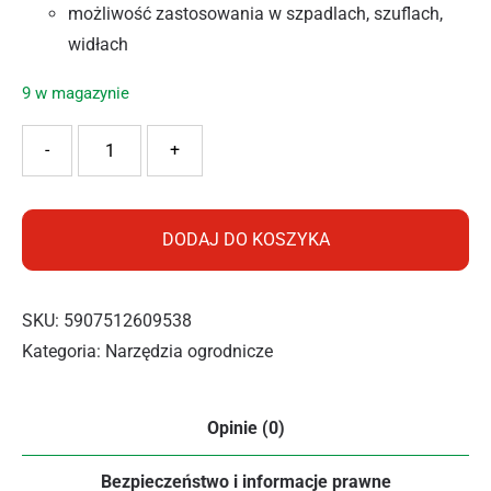
możliwość zastosowania w szpadlach, szuflach,
widłach
9 w magazynie
ilość Cellfast Rączka narzędziowa CELLPRO™
-
+
DODAJ DO KOSZYKA
SKU:
5907512609538
Kategoria:
Narzędzia ogrodnicze
Opinie (0)
Bezpieczeństwo i informacje prawne