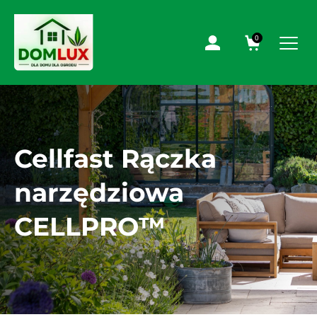
0
Cellfast Rączka
narzędziowa
CELLPRO™