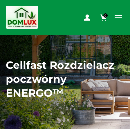
0
Cellfast Rozdzielacz
poczwórny
ENERGO™