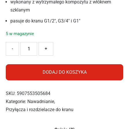
wykonany z wytrzymałego kompozytu z włóknem
szklanym
pasuje do kranu G1/2″, G3/4″ i G1″
5 w magazynie
ilość Cellfast Rozdzielacz poczwórny ENERGO™
-
+
DODAJ DO KOSZYKA
SKU:
5907553505684
Kategorie:
Nawadnianie
,
Przyłącza i rozdzielacze do kranu