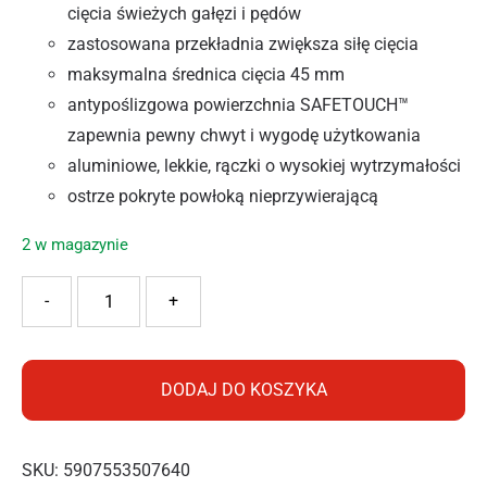
cięcia świeżych gałęzi i pędów
zastosowana przekładnia zwiększa siłę cięcia
maksymalna średnica cięcia 45 mm
antypoślizgowa powierzchnia SAFETOUCH™
zapewnia pewny chwyt i wygodę użytkowania
aluminiowe, lekkie, rączki o wysokiej wytrzymałości
ostrze pokryte powłoką nieprzywierającą
2 w magazynie
ilość Cellfast Sekator nożycowy prosty CELLPRO™
-
+
DODAJ DO KOSZYKA
SKU:
5907553507640