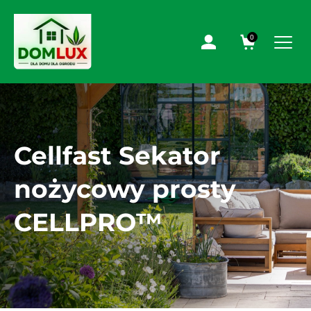
0
Cellfast Sekator
nożycowy prosty
CELLPRO™