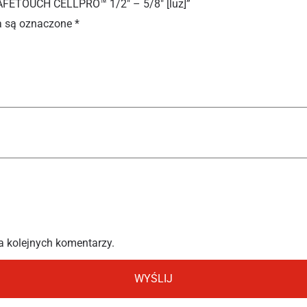
 SAFETOUCH CELLPRO™ 1/2″ – 5/8″ [luz]”
 są oznaczone
*
a kolejnych komentarzy.