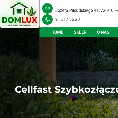
Józefa Piłsudskiego 41, 72-010 P
91 317 55 23
HOME
SKLEP
O NAS
Cellfast Szybkozłąc