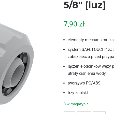
5/8″ [luz]
7,90
zł
elementy mechanizmu zac
system SAFETOUCH™ zape
zabezpiecza przed przy
łączenie odcinków węży p
utraty ciśnienia wody
tworzywo PC/ABS
trzy zaciski
3 w magazynie