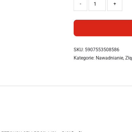
ilość Cellfast Szybkozłącz
-
+
SKU:
5907553508586
Kategorie:
Nawadnianie
,
Złą