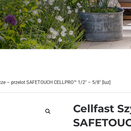
ącze – przelot SAFETOUCH CELLPRO™ 1/2″ – 5/8″ [luz]
Cellfast S
SAFETOUC