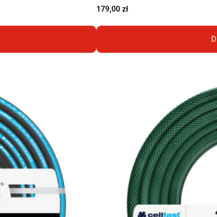
179,00
zł
D