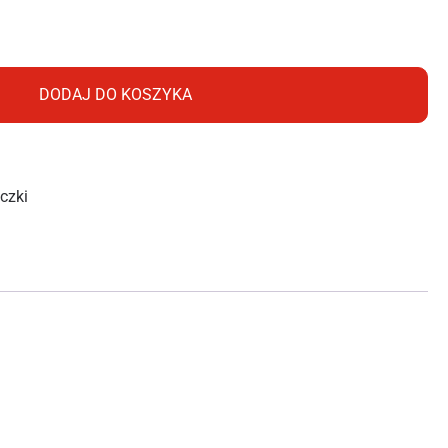
e – przelot SAFETOUCH CELLPRO™ 1/2″ – 5/8″ [luz]
DODAJ DO KOSZYKA
czki