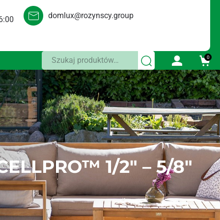
domlux@rozynscy.group
6:00
Szukaj:
0
CELLPRO™ 1/2″ – 5/8″