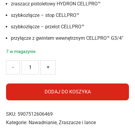
zraszacz pistoletowy HYDRON CELLPRO™
szybkozłącze – stop CELLPRO™
szybkozłącze – przelot CELLPRO™
przyłącze z gwintem wewnętrznym CELLPRO™ G3/4″
7 w magazynie
ilość Cellfast Zestaw ze zraszaczem HYDRON CELLPRO™ 3/
-
+
DODAJ DO KOSZYKA
SKU:
5907512606469
Kategorie:
Nawadnianie
,
Zraszacze i lance