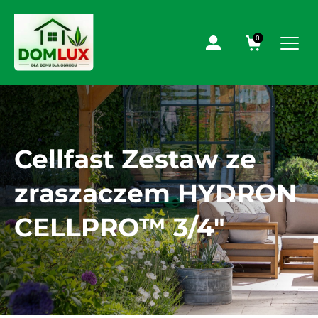
0
Cellfast Zestaw ze
zraszaczem HYDRON
CELLPRO™ 3/4″