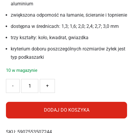
aluminium
zwiększona odporność na łamanie, ścieranie i topnienie
dostępna w średnicach: 1,3; 1,6; 2,0; 2,4; 2,7; 3,0 mm
trzy kształty: koło, kwadrat, gwiazdka
kryterium doboru poszczególnych rozmiarów żyłek jest
typ podkaszarki
10 w magazynie
ilość Cellfast Żyłka tnąca PREMIUM – kwadrat 3,0mm 15m
-
+
DODAJ DO KOSZYKA
SKU:
5907553507244