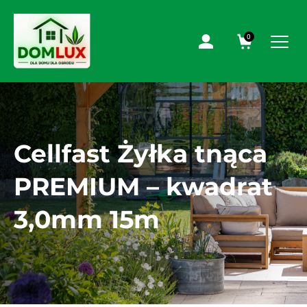
0
Cellfast Żyłka tnąca
PREMIUM – kwadrat
3,0mm 15m