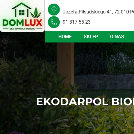
Józefa Piłsudskiego 41, 72-010 P
91 317 55 23
HOME
SKLEP
O NAS
EKODARPOL BIO