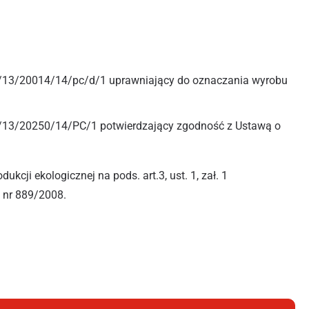
 B/13/20014/14/pc/d/1 uprawniający do oznaczania wyrobu
 Z/13/20250/14/PC/1 potwierdzający zgodność z Ustawą o
kcji ekologicznej na pods. art.3, ust. 1, zał. 1
 nr 889/2008.
US EXTRA UNIWERSALNY 1,2L SPRAY