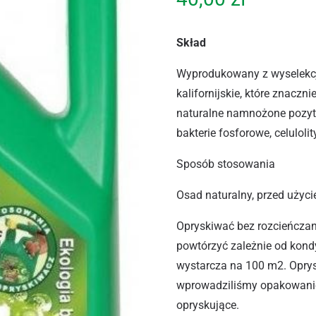
Skład
Wyprodukowany z wyselekc
kalifornijskie, które znaczn
naturalne namnożone pozyt
bakterie fosforowe, celuloli
Sposób stosowania
Osad naturalny, przed użyc
Opryskiwać bez rozcieńczan
powtórzyć zależnie od kondy
wystarcza na 100 m2. Opry
wprowadziliśmy opakowanie
opryskujące.