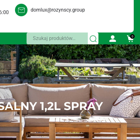
domlux@rozynscy.group
6:00
Szukaj:
0
LNY 1,2L SPRAY