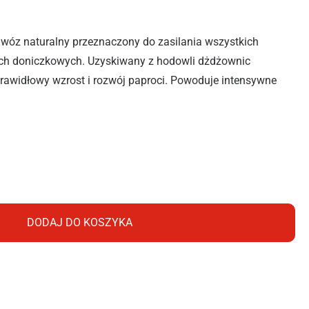
wóz naturalny przeznaczony do zasilania wszystkich
ch doniczkowych. Uzyskiwany z hodowli dżdżownic
prawidłowy wzrost i rozwój paproci. Powoduje intensywne
S LIFE PAPROĆ 1L
DODAJ DO KOSZYKA