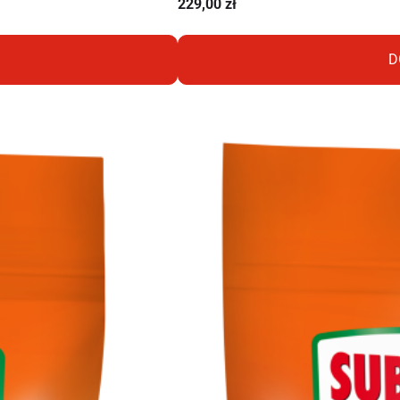
229,00
zł
D