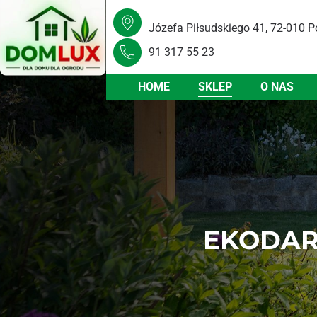
Józefa Piłsudskiego 41, 72-010 P
91 317 55 23
HOME
SKLEP
O NAS
EKODAR