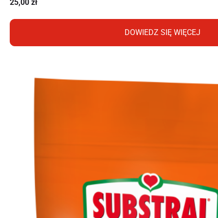
25,00
zł
DOWIEDZ SIĘ WIĘCEJ