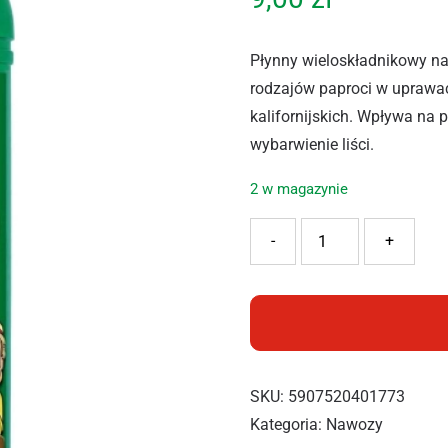
Płynny wieloskładnikowy na
rodzajów paproci w uprawa
kalifornijskich. Wpływa na 
wybarwienie liści.
2 w magazynie
ilość EKODARPOL BIOHUMU
-
+
SKU:
5907520401773
Kategoria:
Nawozy