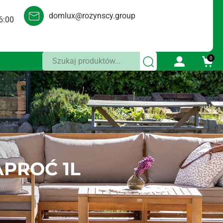
domlux@rozynscy.group
6:00
Szukaj:
0
PROĆ 1L