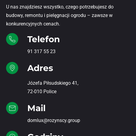
U nas znajdziesz wszystko, czego potrzebujesz do
budowy, remontu i pielęgnacji ogrodu – zawsze w
konkurencyjnych cenach.
Telefon
91 317 55 23
Adres
Józefa Piłsudskiego 41,
72-010 Police
Mail
domlux@rozynscy.group