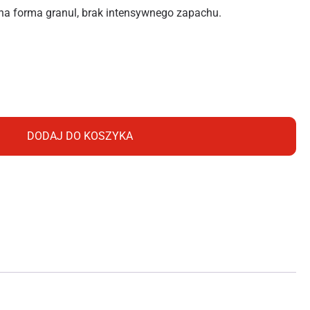
a forma granul, brak intensywnego zapachu.
OŃSKI 1L
DODAJ DO KOSZYKA