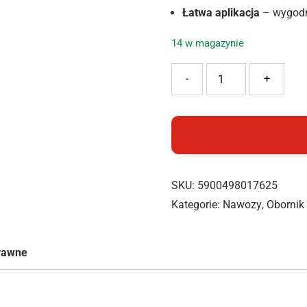
Łatwa aplikacja
– wygodn
14 w magazynie
ilość FLOROVIT OBORNIK K
-
+
SKU:
5900498017625
Kategorie:
Nawozy
,
Obornik
prawne