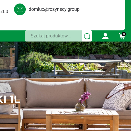
domlux@rozynscy.group
6:00
Szukaj:
0
I 1L