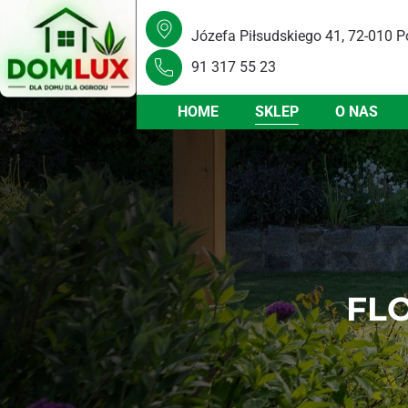
Józefa Piłsudskiego 41, 72-010 P
91 317 55 23
HOME
SKLEP
O NAS
FLO