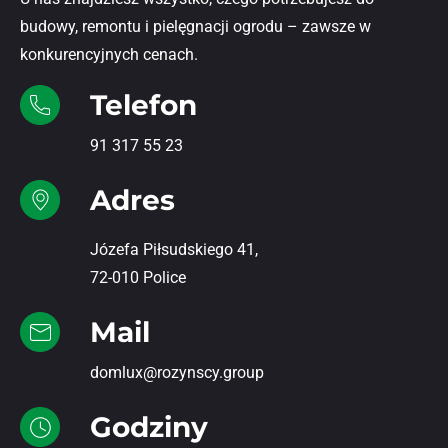
budowy, remontu i pielęgnacji ogrodu – zawsze w
konkurencyjnych cenach.
Telefon
91 317 55 23
Adres
Józefa Piłsudskiego 41,
72-010 Police
Mail
domlux@rozynscy.group
Godziny