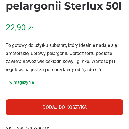
pelargonii Sterlux 50l
22,90
zł
To gotowy do użytku substrat, który idealnie nadaje się
amatorskiej uprawy pelargonii. Oprócz torfu podłoże
zawiera nawóz wieloskładnikowy i glinkę. Wartość pH
regulowana jest za pomocą kredy od 5,5 do 6,5.
1 w magazynie
ilość Hollas Podłoże do pelargonii Sterlux 50l
DODAJ DO KOSZYKA
SKU:
5907735200185