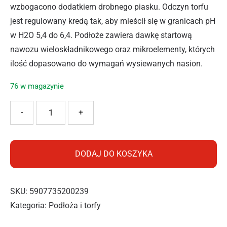
wzbogacono dodatkiem drobnego piasku. Odczyn torfu
jest regulowany kredą tak, aby mieścił się w granicach pH
w H2O 5,4 do 6,4. Podłoże zawiera dawkę startową
nawozu wieloskładnikowego oraz mikroelementy, których
ilość dopasowano do wymagań wysiewanych nasion.
76 w magazynie
ilość AGARIS PODŁOŻE DO WYSIEWU I PIKOWANIE STERL
-
+
DODAJ DO KOSZYKA
SKU:
5907735200239
Kategoria:
Podłoża i torfy