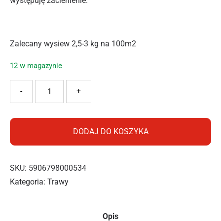
występuję zacienienie.
Zalecany wysiew 2,5-3 kg na 100m2
12 w magazynie
ilość Kalnas Trawa Dark 2kg
-
+
DODAJ DO KOSZYKA
SKU:
5906798000534
Kategoria:
Trawy
Opis