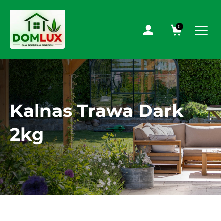
0
Kalnas Trawa Dark
2kg