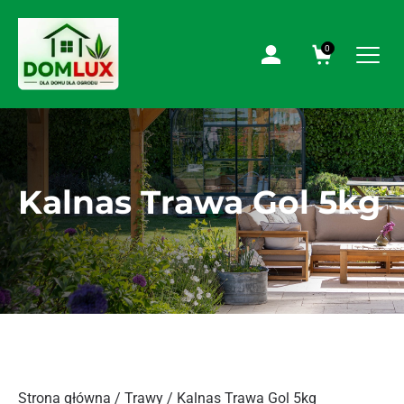
0
Kalnas Trawa Gol 5kg
Strona główna
/
Trawy
/ Kalnas Trawa Gol 5kg