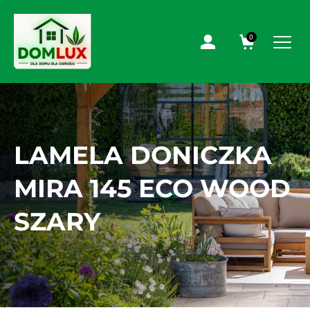
0
LAMELA DONICZKA
MIRA 145 ECO WOOD
SZARY