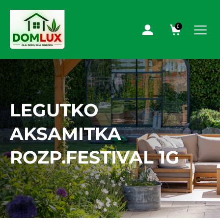
0
LEGUTKO
AKSAMITKA
ROZP.FESTIVAL 1G