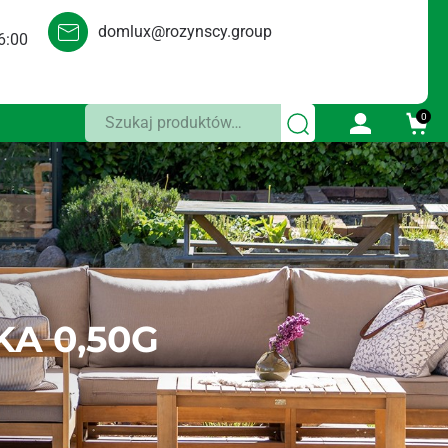
domlux@rozynscy.group
6:00
Szukaj:
0
A 0,50G