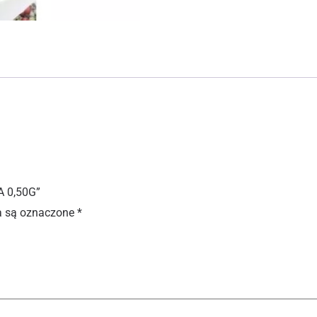
A 0,50G”
 są oznaczone
*