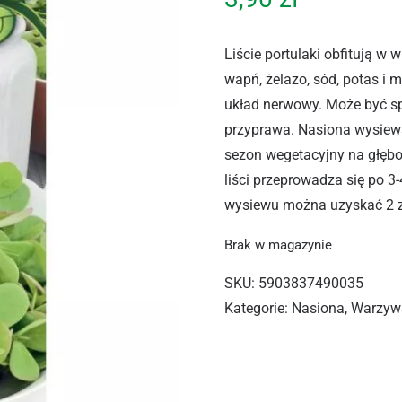
Liście portulaki obfitują w 
wapń, żelazo, sód, potas i 
układ nerwowy. Może być s
przyprawa. Nasiona wysiewa
sezon wegetacyjny na głębo
liści przeprowadza się po 3
wysiewu można uzyskać 2 z
Brak w magazynie
SKU:
5903837490035
Kategorie:
Nasiona
,
Warzyw