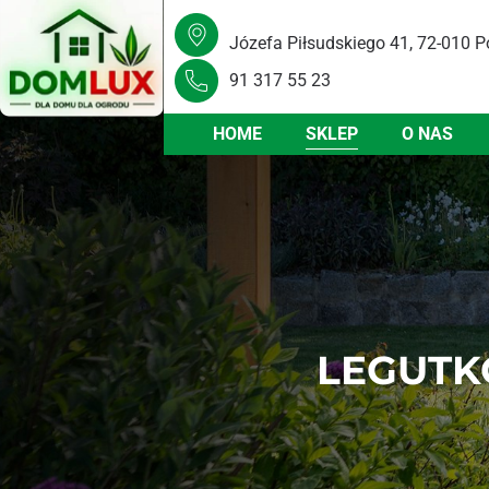
Józefa Piłsudskiego 41, 72-010 P
91 317 55 23
HOME
SKLEP
O NAS
LEGUTK