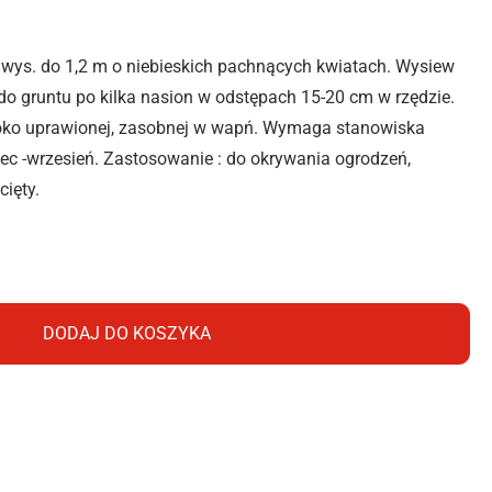
 wys. do 1,2 m o niebieskich pachnących kwiatach. Wysiew
do gruntu po kilka nasion w odstępach 15-20 cm w rzędzie.
oko uprawionej, zasobnej w wapń. Wymaga stanowiska
iec -wrzesień. Zastosowanie : do okrywania ogrodzeń,
cięty.
ACHNĄCY NIEBIESKI 3G
DODAJ DO KOSZYKA