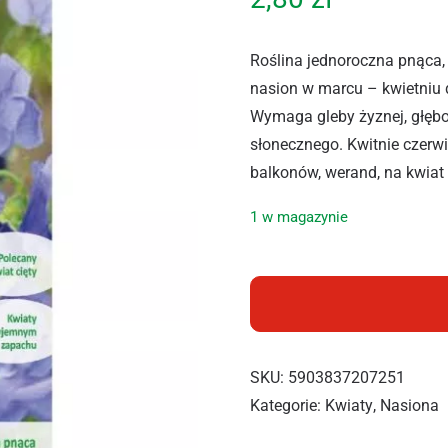
Roślina jednoroczna pnąca,
nasion w marcu – kwietniu 
Wymaga gleby żyznej, głęb
słonecznego. Kwitnie czerw
balkonów, werand, na kwiat 
1 w magazynie
ilość LEGUTKO GROSZEK P
SKU:
5903837207251
Kategorie:
Kwiaty
,
Nasiona