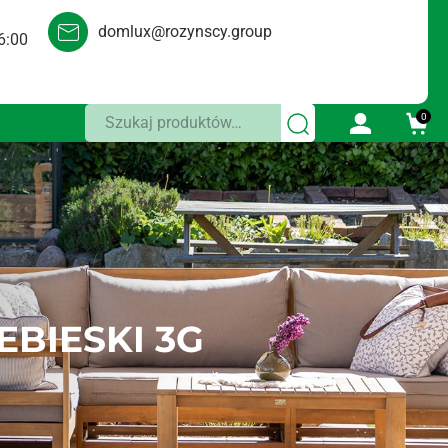
domlux@rozynscy.group
6:00
Szukaj:
0
BIESKI 3G