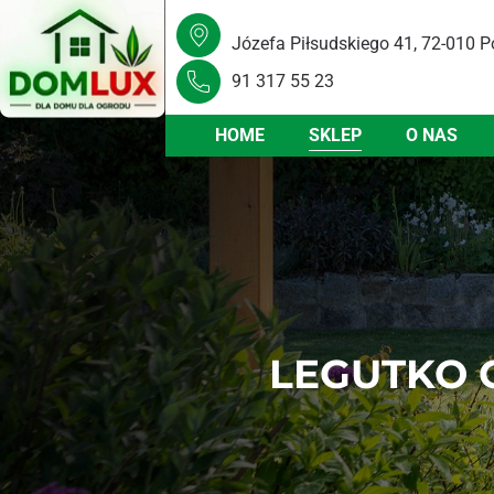
Józefa Piłsudskiego 41, 72-010 P
91 317 55 23
HOME
SKLEP
O NAS
LEGUTKO 