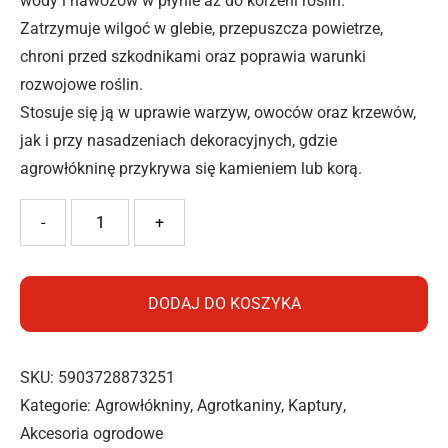
wody i nawozów w płynie aż do korzeni roślin.
Zatrzymuje wilgoć w glebie, przepuszcza powietrze,
chroni przed szkodnikami oraz poprawia warunki
rozwojowe roślin.
Stosuje się ją w uprawie warzyw, owoców oraz krzewów,
jak i przy nasadzeniach dekoracyjnych, gdzie
agrowłókninę przykrywa się kamieniem lub korą.
ilość MEGRAN AGRO ANTYCHWAST 3,2*5M
-
+
DODAJ DO KOSZYKA
SKU:
5903728873251
Kategorie:
Agrowłókniny, Agrotkaniny, Kaptury
,
Akcesoria ogrodowe