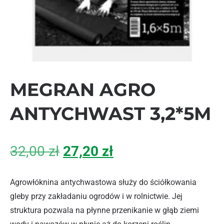
MEGRAN AGRO
ANTYCHWAST 3,2*5M
Pierwotna cena wynosiła: 
Aktualna cena wyn
32,00
zł
27,20
zł
Agrowłóknina antychwastowa służy do ściółkowania
gleby przy zakładaniu ogrodów i w rolnictwie. Jej
struktura pozwala na płynne przenikanie w głąb ziemi