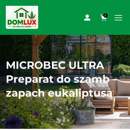
0
MICROBEC ULTRA
Preparat do szamb –
zapach eukaliptusa