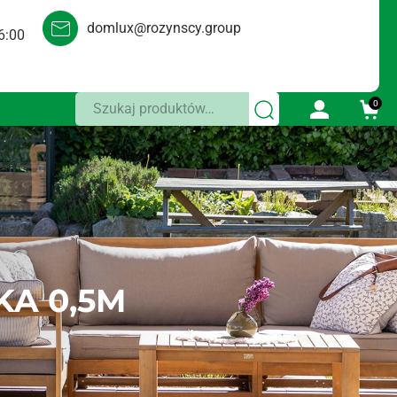
domlux@rozynscy.group
6:00
Szukaj:
0
KA 0,5M