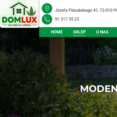
Józefa Piłsudskiego 41, 72-010 P
91 317 55 23
HOME
SKLEP
O NAS
MODENA