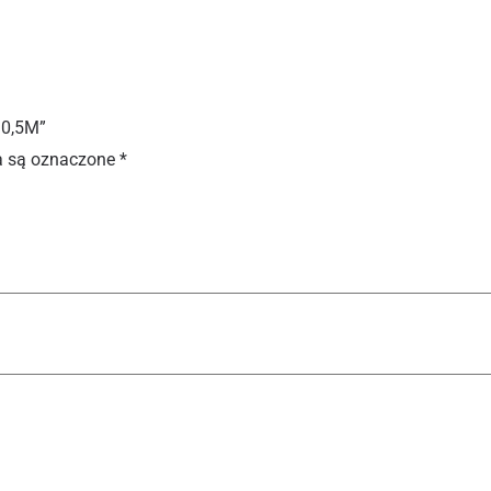
 0,5M”
 są oznaczone
*