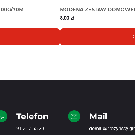
100G/70M
MODENA ZESTAW DOMOWE
8,00
zł
D
Telefon
Mail
91 317 55 23
domlux@rozynscy.gr