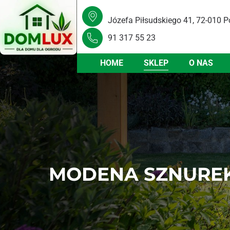
Józefa Piłsudskiego 41, 72-010 P
91 317 55 23
HOME
SKLEP
O NAS
MODENA SZNUREK