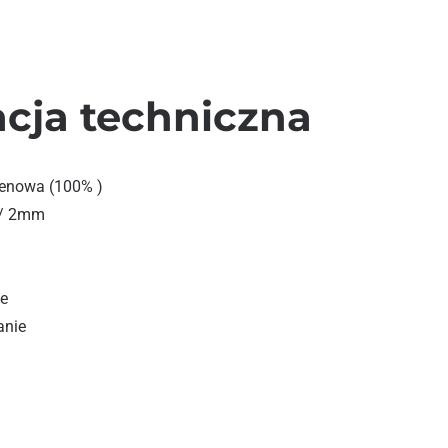
acja techniczna
ylenowa (100% )
x/ 2mm
ie
anie
POLIPROPYLENOWY TEX2000 250G/120M