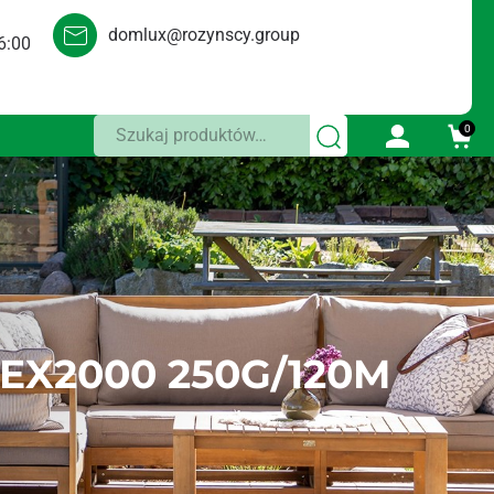
domlux@rozynscy.group
6:00
Szukaj:
0
X2000 250G/120M