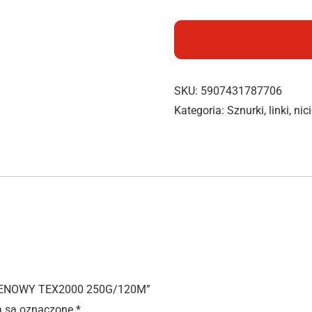
SKU:
5907431787706
Kategoria:
Sznurki, linki, nic
YLENOWY TEX2000 250G/120M”
 są oznaczone
*