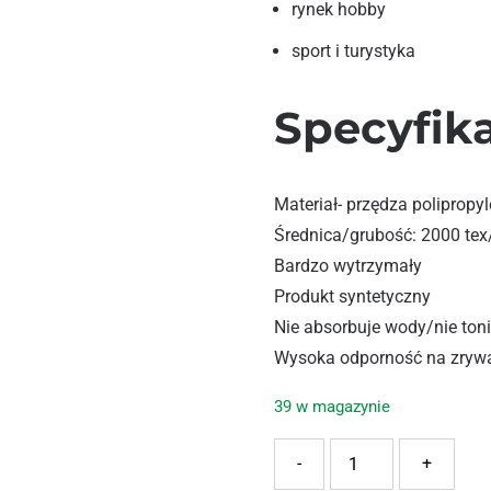
rynek hobby
sport i turystyka
Specyfik
Materiał- przędza poliprop
Średnica/grubość: 2000 te
Bardzo wytrzymały
Produkt syntetyczny
Nie absorbuje wody/nie ton
Wysoka odporność na zryw
39 w magazynie
ilość MODENA SZNUREK 
-
+