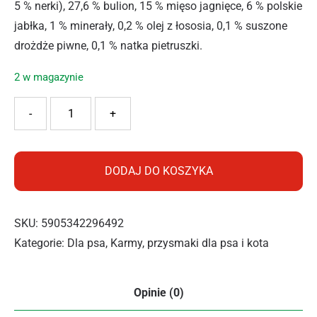
5 % nerki), 27,6 % bulion, 15 % mięso jagnięce, 6 % polskie
jabłka, 1 % minerały, 0,2 % olej z łososia, 0,1 % suszone
drożdże piwne, 0,1 % natka pietruszki.
2 w magazynie
ilość PAN MIĘSKO KARMA MOKRA PIES WIEPRZOWINA Z J
-
+
DODAJ DO KOSZYKA
SKU:
5905342296492
Kategorie:
Dla psa
,
Karmy, przysmaki dla psa i kota
Opinie (0)