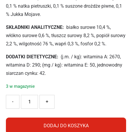
0,1 % natka pietruszki, 0,1 % suszone drożdże piwne, 0,1
% Jukka Mojave.
SKŁADNIKI ANALITYCZNE:
białko surowe 10,4 %,
włókno surowe 0,6 %, tłuszcz surowy 8,2 %, popiół surowy
2,2 %, wilgotność 76 %, wapń 0,3 %, fosfor 0,2 %.
DODATKI DIETETYCZNE:
(j.m. / kg): witamina A: 2670,
witamina D: 290; (mg / kg): witamina E: 50, jednowodny
siarczan cynku: 42.
3 w magazynie
ilość PAN MIĘSKO PASZTET Z KACZKĄ 400G
-
+
DODAJ DO KOSZYKA