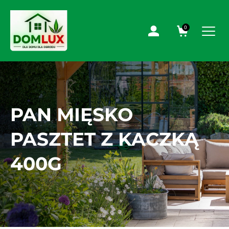
0
PAN MIĘSKO
PASZTET Z KACZKĄ
400G