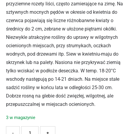
przyziemne rozety liści, często zamierające na zimę. Na
sztywnych mocnych pędów w okresie od kwietnia do
czerwca pojawiają się liczne różnobarwne kwiaty o
średnicy do 2 cm, zebrane w ułożone piętrami okółki.
Niezwykle atrakcyjne rośliny do uprawy w wilgotnych
ocienionych miejscach, przy strumykach, oczkach
wodnych, pod drzewami itp. Siew w kwietniu-maju do
skrzynek lub na palety. Nasiona nie przykrywać ziemią
tylko wciskać w podłoże deseczka. W temp. 18-20°C
wschody następują po 14-21 dniach. Na miejsce stałe
sadzić rośliny w końcu lata w odległości 25-30 cm.
Dobrze rosną na glebie dość zwięzłej, wilgotnej, ale
przepuszczalnej w miejscach ocienionych.
3 w magazynie
ilość PIERWIOSNEK KANDELABR. MIX 0.02G LEGUTKO
-
+