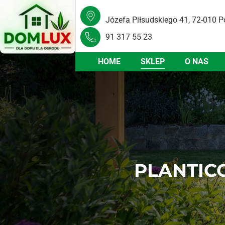
Józefa Piłsudskiego 41, 72-010 P
91 317 55 23
HOME
SKLEP
O NAS
PLANTICO