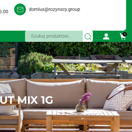
domlux@rozynscy.group
6:00
Szukaj:
0
UT MIX 1G