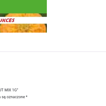
UT MIX 1G”
 są oznaczone
*