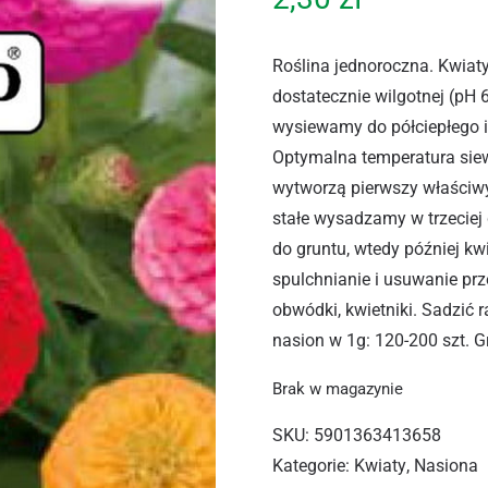
Roślina jednoroczna. Kwiaty
dostatecznie wilgotnej (pH 6
wysiewamy do półciepłego 
Optymalna temperatura siew
wytworzą pierwszy właściwy
stałe wysadzamy w trzeciej
do gruntu, wtedy później kw
spulchnianie i usuwanie prz
obwódki, kwietniki. Sadzić
nasion w 1g: 120-200 szt. 
Brak w magazynie
SKU:
5901363413658
Kategorie:
Kwiaty
,
Nasiona