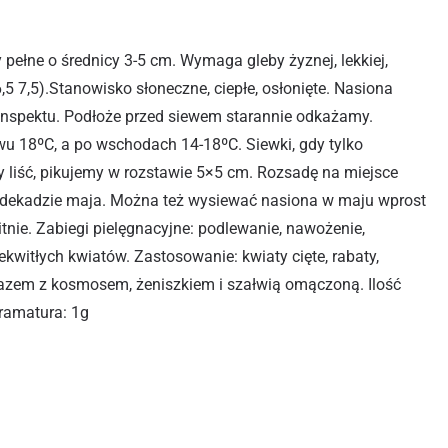
 pełne o średnicy 3-5 cm. Wymaga gleby żyznej, lekkiej,
,5 7,5).Stanowisko słoneczne, ciepłe, osłonięte. Nasiona
inspektu. Podłoże przed siewem starannie odkażamy.
u 18ºC, a po wschodach 14-18ºC. Siewki, gdy tylko
 liść, pikujemy w rozstawie 5×5 cm. Rozsadę na miejsce
 dekadzie maja. Można też wysiewać nasiona w maju wprost
itnie. Zabiegi pielęgnacyjne: podlewanie, nawożenie,
ekwitłych kwiatów. Zastosowanie: kwiaty cięte, rabaty,
 razem z kosmosem, żeniszkiem i szałwią omączoną. Ilość
Gramatura: 1g