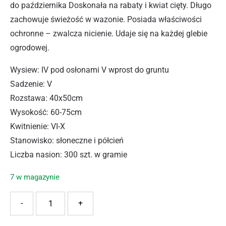
do października Doskonała na rabaty i kwiat cięty. Długo
zachowuje świeżość w wazonie. Posiada właściwości
ochronne – zwalcza nicienie. Udaje się na każdej glebie
ogrodowej.
Wysiew: IV pod osłonami V wprost do gruntu
Sadzenie: V
Rozstawa: 40x50cm
Wysokość: 60-75cm
Kwitnienie: VI-X
Stanowisko: słoneczne i półcień
Liczba nasion: 300 szt. w gramie
7 w magazynie
ilość PNOS AKSAMITKA WYSOKA MARY HELEN 1G
-
+