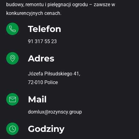
budowy, remontu i pielęgnacji ogrodu – zawsze w
konkurencyjnych cenach.
Telefon
91 317 55 23
Adres
Józefa Piłsudskiego 41,
72-010 Police
Mail
domlux@rozynscy.group
Godziny