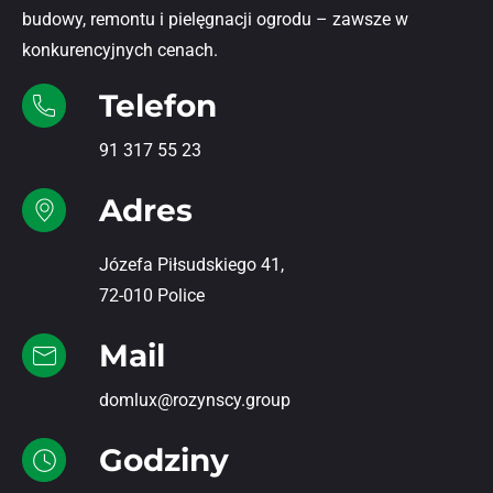
budowy, remontu i pielęgnacji ogrodu – zawsze w
konkurencyjnych cenach.
Telefon
91 317 55 23
Adres
Józefa Piłsudskiego 41,
72-010 Police
Mail
domlux@rozynscy.group
Godziny