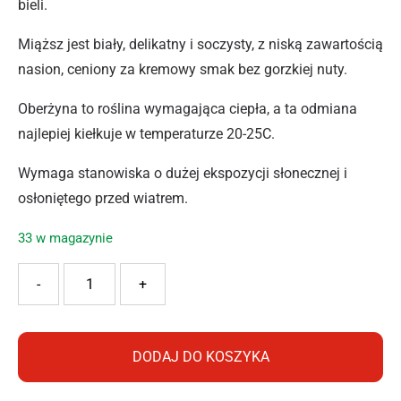
bieli.
Miąższ jest biały, delikatny i soczysty, z niską zawartością
nasion, ceniony za kremowy smak bez gorzkiej nuty.
Oberżyna to roślina wymagająca ciepła, a ta odmiana
najlepiej kiełkuje w temperaturze 20-25C.
Wymaga stanowiska o dużej ekspozycji słonecznej i
osłoniętego przed wiatrem.
33 w magazynie
ilość PNOS BAKŁAŻAN VIOLETTA 0,5G
-
+
DODAJ DO KOSZYKA