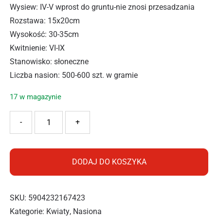
Wysiew: IV-V wprost do gruntu-nie znosi przesadzania
Rozstawa: 15x20cm
Wysokość: 30-35cm
Kwitnienie: VI-IX
Stanowisko: słoneczne
Liczba nasion: 500-600 szt. w gramie
17 w magazynie
ilość PNOS DIMOFROTEKA 0,5G
-
+
DODAJ DO KOSZYKA
SKU:
5904232167423
Kategorie:
Kwiaty
,
Nasiona