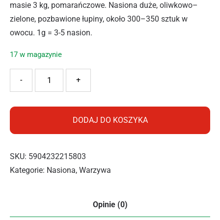
masie 3 kg, pomarańczowe. Nasiona duże, oliwkowo–
zielone, pozbawione łupiny, około 300–350 sztuk w
owocu. 1g = 3-5 nasion.
17 w magazynie
ilość PNOS DYNIA BEZŁUPINOWA JUNONA 5G
-
+
DODAJ DO KOSZYKA
SKU:
5904232215803
Kategorie:
Nasiona
,
Warzywa
Opinie (0)