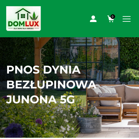
0
PNOS DYNIA
BEZŁUPINOWA
JUNONA 5G