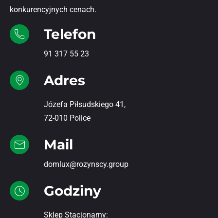
konkurencyjnych cenach.
Telefon
91 317 55 23
Adres
Józefa Piłsudskiego 41,
72-010 Police
Mail
domlux@rozynscy.group
Godziny
Sklep Stacjonarny: