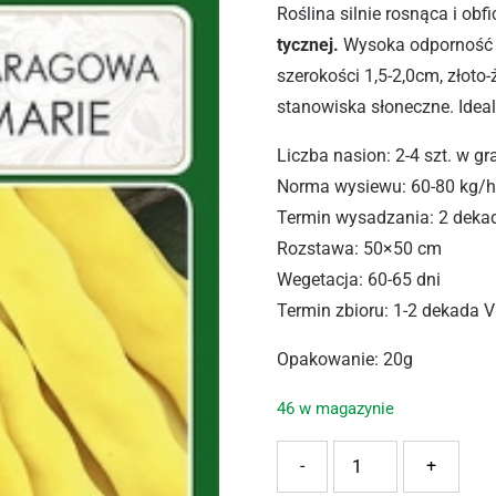
Roślina silnie rosnąca i obf
tycznej.
Wysoka odporność na
szerokości 1,5-2,0cm, złoto-
stanowiska słoneczne. Ideal
Liczba nasion: 2-4 szt. w g
Norma wysiewu: 60-80 kg/
Termin wysadzania: 2 deka
Rozstawa: 50×50 cm
Wegetacja: 60-65 dni
Termin zbioru: 1-2 dekada V
Opakowanie: 20g
46 w magazynie
ilość PNOS FASOLA GOLDM
-
+