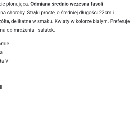
icie plonująca.
Odmiana średnio wczesna fasoli
 choroby. Strąki proste, o średniej długości 22cm i
żółte, delikatne w smaku. Kwiaty w kolorze białym. Preferuje
na do mrożenia i sałatek.
ramie
ha
da V
II
ARIE 20G