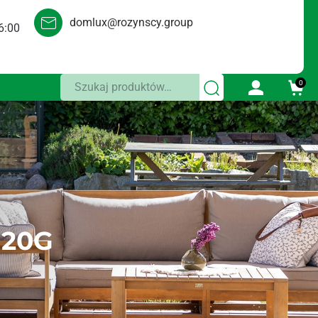
domlux@rozynscy.group
6:00
Szukaj:
0
 20G