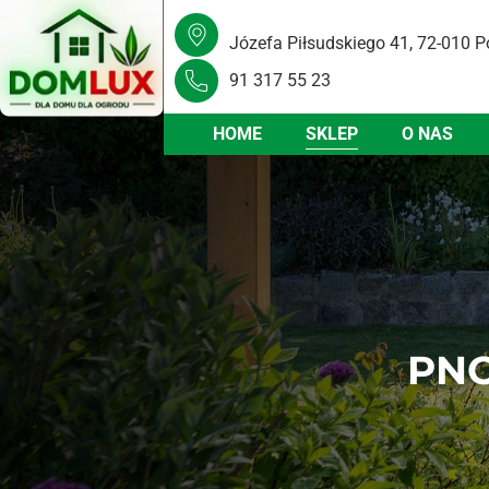
Józefa Piłsudskiego 41, 72-010 P
91 317 55 23
HOME
SKLEP
O NAS
PNO