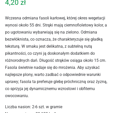
4,20
zł
Wczesna odmiana fasoli karłowej, której okres wegetacji
wynosi około 55 dni. Strąki mają ciemnofioletowy kolor, a
po ugotowaniu wybarwiają się na zielono. Odmiana
bezwłóknista, co oznacza, że charakteryzuje się gładką
teksturą. W smaku jest delikatna, z subtelną nutą
pikantności, co czyni ją doskonałym dodatkiem do
różnorodnych dań. Długość strąków osiąga około 15 cm.
Fasola świetnie nadaje się do mrożenia. Aby uzyskać
najlepsze plony, warto zadbać o odpowiednie warunki
uprawy; fasola ta preferuje glebę próchniczną oraz żyzną,
co sprzyja jej dynamicznemu wzrostowi i obfitemu
owocowaniu.
Liczba nasion: 2-6 szt. w gramie