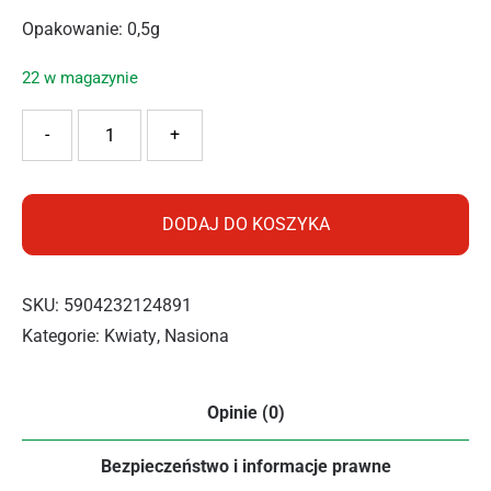
Opakowanie: 0,5g
22 w magazynie
ilość PNOS GOŹDZIK PIERZASTY POJEDYŃCZY MIX 0.5G
-
+
DODAJ DO KOSZYKA
SKU:
5904232124891
Kategorie:
Kwiaty
,
Nasiona
Opinie (0)
Bezpieczeństwo i informacje prawne