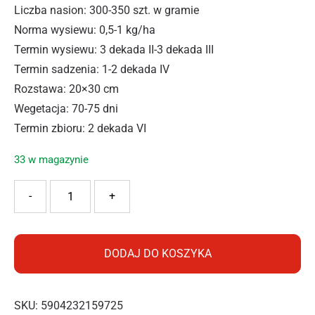
Liczba nasion: 300-350 szt. w gramie
Norma wysiewu: 0,5-1 kg/ha
Termin wysiewu: 3 dekada II-3 dekada III
Termin sadzenia: 1-2 dekada IV
Rozstawa: 20×30 cm
Wegetacja: 70-75 dni
Termin zbioru: 2 dekada VI
33 w magazynie
ilość PNOS KALAREPA DELIKATES BIAŁA 2G
-
+
DODAJ DO KOSZYKA
SKU:
5904232159725