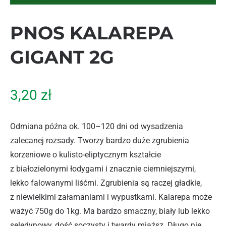
PNOS KALAREPA
GIGANT 2G
3,20
zł
Odmiana późna ok. 100–120 dni od wysadzenia
zalecanej rozsady. Tworzy bardzo duże zgrubienia
korzeniowe o kulisto-eliptycznym kształcie
z białozielonymi łodygami i znacznie ciemniejszymi,
lekko falowanymi liśćmi. Zgrubienia są raczej gładkie,
z niewielkimi załamaniami i wypustkami. Kalarepa może
ważyć 750g do 1kg. Ma bardzo smaczny, biały lub lekko
seledynowy, dość soczysty i twardy miąższ. Długo nie