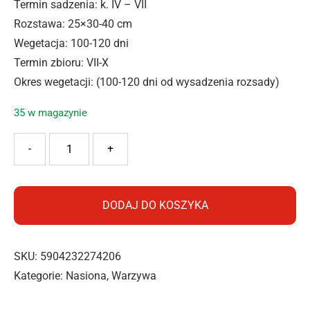
Termin sadzenia: k. IV – VII
Rozstawa: 25×30-40 cm
Wegetacja: 100-120 dni
Termin zbioru: VII-X
Okres wegetacji: (100-120 dni od wysadzenia rozsady)
35 w magazynie
ilość PNOS KALAREPA GIGANT 2G
-
+
DODAJ DO KOSZYKA
SKU:
5904232274206
Kategorie:
Nasiona
,
Warzywa