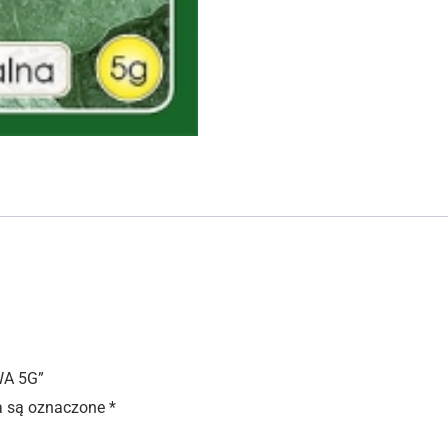
WA 5G”
 są oznaczone
*