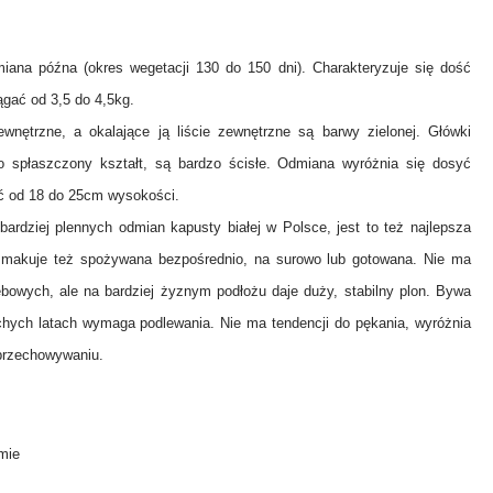
ana późna (okres wegetacji 130 do 150 dni). Charakteryzuje się dość
gać od 3,5 do 4,5kg.
ewnętrzne, a okalające ją liście zewnętrzne są barwy zielonej. Główki
ko spłaszczony kształt, są bardzo ścisłe. Odmiana wyróżnia się dosyć
ć od 18 do 25cm wysokości.
ardziej plennych odmian kapusty białej w Polsce, jest to też najlepsza
makuje też spożywana bezpośrednio, na surowo lub gotowana. Nie ma
owych, ale na bardziej żyznym podłożu daje duży, stabilny plon. Bywa
chych latach wymaga podlewania. Nie ma tendencji do pękania, wyróżnia
 przechowywaniu.
amie