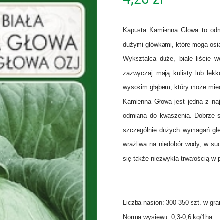
Kapusta Kamienna Głowa to odmi
dużymi główkami, które mogą osią
Wykształca duże, białe liście w
zazwyczaj mają kulisty lub lek
wysokim głąbem, który może mie
Kamienna Głowa jest jedną z najb
odmiana do kwaszenia. Dobrze s
szczególnie dużych wymagań gleb
wrażliwa na niedobór wody, w su
się także niezwykłą trwałością w
Liczba nasion: 300-350 szt. w gr
Norma wysiewu: 0,3-0,6 kg/1ha