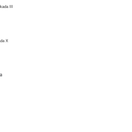
kada III
ada X
a