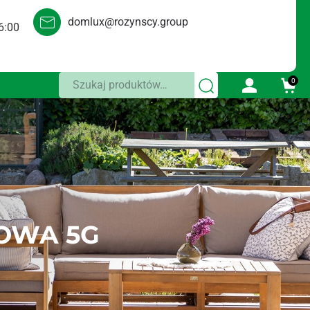
domlux@rozynscy.group
6:00
Szukaj:
0
OWA 5G