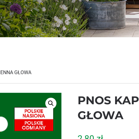
IENNA GŁOWA
PNOS KAP
GŁOWA
2,80
zł