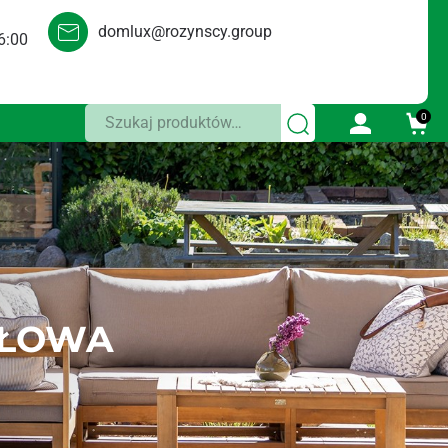
domlux@rozynscy.group
6:00
Szukaj:
0
GŁOWA