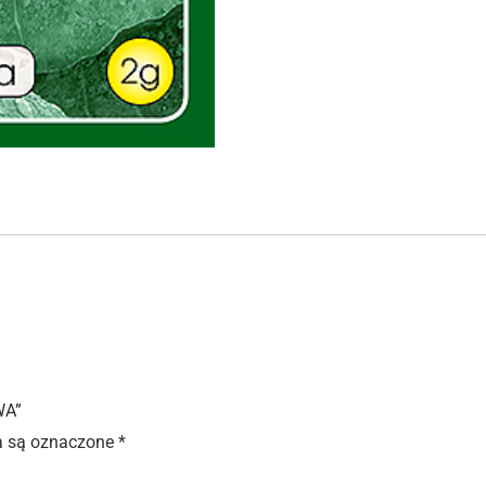
WA”
 są oznaczone
*