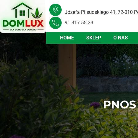
Józefa Piłsudskiego 41, 72-010 P
91 317 55 23
HOME
SKLEP
O NAS
PNOS