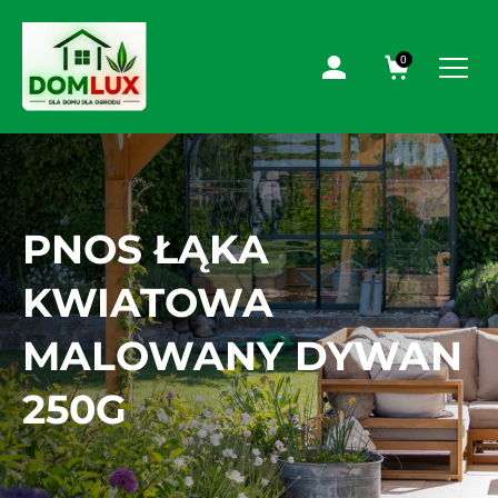
0
PNOS ŁĄKA
KWIATOWA
MALOWANY DYWAN
250G