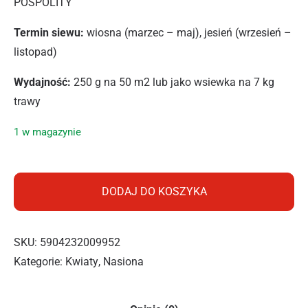
POSPOLITY
Termin siewu:
wiosna (marzec – maj), jesień (wrzesień –
listopad)
Wydajność:
250 g na 50 m2 lub jako wsiewka na 7 kg
trawy
1 w magazynie
ilość PNOS ŁĄKA KWIATOWA MALOWANY DYWAN 250G
DODAJ DO KOSZYKA
SKU:
5904232009952
Kategorie:
Kwiaty
,
Nasiona