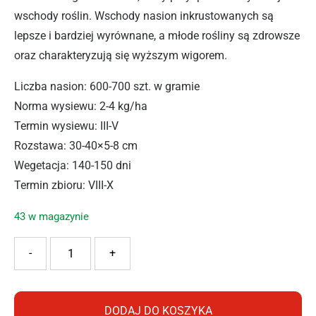
wschody roślin. Wschody nasion inkrustowanych są
lepsze i bardziej wyrównane, a młode rośliny są zdrowsze
oraz charakteryzują się wyższym wigorem.
Liczba nasion: 600-700 szt. w gramie
Norma wysiewu: 2-4 kg/ha
Termin wysiewu: III-V
Rozstawa: 30-40×5-8 cm
Wegetacja: 140-150 dni
Termin zbioru: VIII-X
43 w magazynie
ilość PNOS MARCHEW BERLIKUMER2 INKRUST 5G
-
+
DODAJ DO KOSZYKA