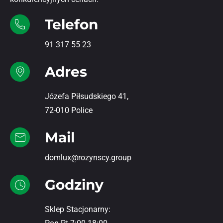
Telefon
91 317 55 23
Adres
Józefa Piłsudskiego 41,
72-010 Police
Mail
domlux@rozynscy.group
Godziny
Sklep Stacjonarny: