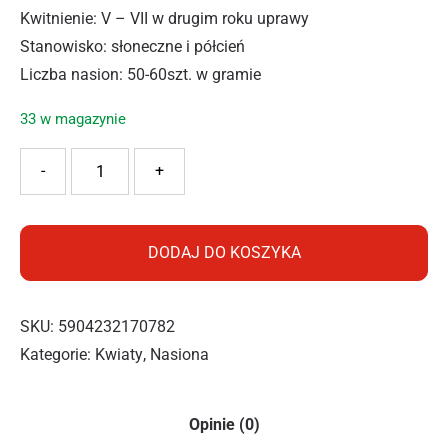
Kwitnienie: V – VII w drugim roku uprawy
Stanowisko: słoneczne i półcień
Liczba nasion: 50-60szt. w gramie
33 w magazynie
ilość PNOS MIESIĘCZNICA 0.5G
-
+
DODAJ DO KOSZYKA
SKU:
5904232170782
Kategorie:
Kwiaty
,
Nasiona
Opinie (0)