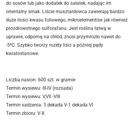
do sosów lub jako dodatek do sałatek, nadając im
orientalny smak. Liście musztardowca zawierają bardzo
duże ilości kwasu foliowego, mikroelementów jak również
prozdrowotnego sulforafanu. Jest roślina łatwą w
uprawie, odporną na chłód, znosi przymrozki nawet do
-5⁰C. Szybko tworzy rozety liści a później pędy
kwiatostanowe.
Liczba nasion: 600 szt. w gramie
Termin wysiewu: III-IV (rozsada)
Termin wysiewu: V,VII -VIII
Termin sadzenia: 3 dekada V-1 dekada VI
Termin zbioru: V-X