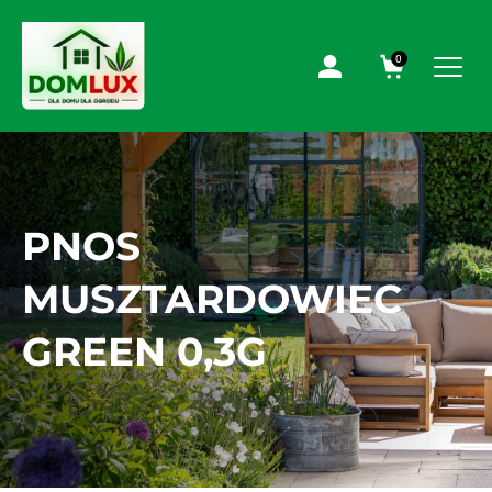
0
PNOS
MUSZTARDOWIEC
GREEN 0,3G