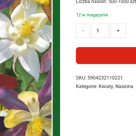
Liczba nasion: 500-1000 sz
12 w magazynie
ilość PNOS ORLIK SCOT 1G
-
+
SKU:
5904232110221
Kategorie:
Kwiaty
,
Nasiona