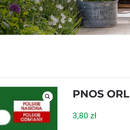
PNOS ORL
3,80
zł