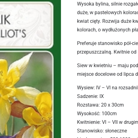
Wysoka bylina, silnie rozga
duże, w pastelowych kolora
kwiat cięty. Rozwija duże k
kolorach, o wydłużonych pła
Preferuje stanowisko pół-cie
przepuszczalną. Kwitnie od 
Siew w kwietniu – maju pod
miejsce docelowe od lipca d
Wysiew: IV – VI na rozsadn
Sadzenie: IX
Rozstawa: 20 x 30cm
Wysokość: 100cm
Kwitnienie: VI – VII w drug
Stanowisko: słoneczne