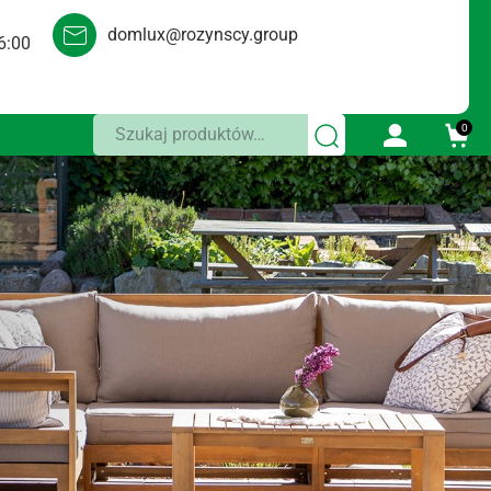
domlux@rozynscy.group
6:00
Szukaj:
0