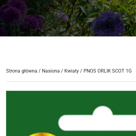
Strona główna
/
Nasiona
/
Kwiaty
/ PNOS ORLIK SCOT 1G