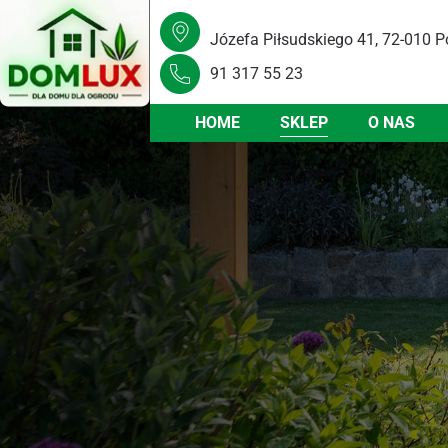
Józefa Piłsudskiego 41, 72-010 P
91 317 55 23
HOME
SKLEP
O NAS