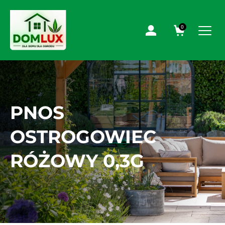
0
PNOS
OSTROGOWIEC
RÓŻOWY 0,3G