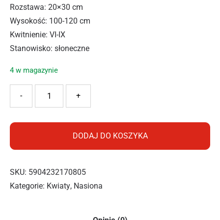
Rozstawa: 20×30 cm
Wysokość: 100-120 cm
Kwitnienie: VI-IX
Stanowisko: słoneczne
4 w magazynie
ilość PNOS OSTRÓŻKA POSPOLITA MIX 1G
-
+
DODAJ DO KOSZYKA
SKU:
5904232170805
Kategorie:
Kwiaty
,
Nasiona