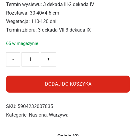
Termin wysiewu: 3 dekada III-2 dekada IV
Rozstawa: 30-40×4-6 cm
Wegetacja: 110-120 dni
Termin zbioru: 3 dekada VII-3 dekada IX
65 w magazynie
ilość PNOS PIETRUSZKA CUKROWA 5G
-
+
DODAJ DO KOSZYKA
SKU:
5904232007835
Kategorie:
Nasiona
,
Warzywa