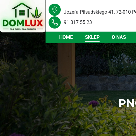
Józefa Piłsudskiego 41, 72-010 P
91 317 55 23
HOME
SKLEP
O NAS
PN