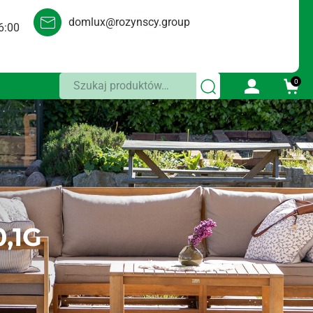
domlux@rozynscy.group
6:00
Szukaj:
0
,1G