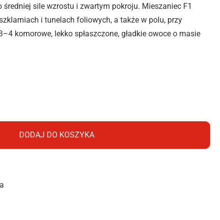
średniej sile wzrostu i zwartym pokroju. Mieszaniec F1
klarniach i tunelach foliowych, a także w polu, przy
3–4 komorowe, lekko spłaszczone, gładkie owoce o masie
KAN 0,1G
DODAJ DO KOSZYKA
a