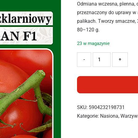
Odmiana wczesna, plenna, o 
przeznaczony do uprawy w sz
palikach. Tworzy smaczne, 
80–120 g.
23 w magazynie
ilość PNOS POMIDOR PELI
-
+
SKU:
5904232198731
Kategorie:
Nasiona
,
Warzyw