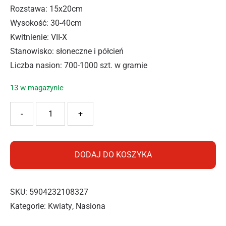
Rozstawa: 15x20cm
Wysokość: 30-40cm
Kwitnienie: VII-X
Stanowisko: słoneczne i półcień
Liczba nasion: 700-1000 szt. w gramie
13 w magazynie
ilość PNOS REZEDA WONNA 2G
-
+
DODAJ DO KOSZYKA
SKU:
5904232108327
Kategorie:
Kwiaty
,
Nasiona